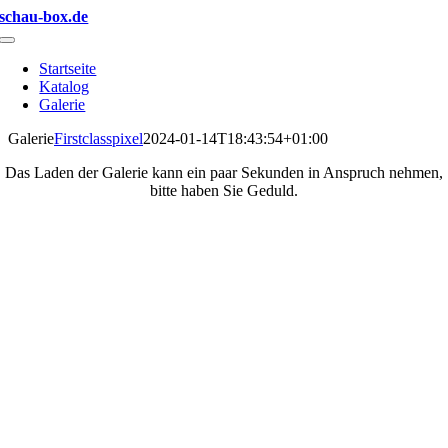
Zum
schau-box.de
Inhalt
Toggle
springen
Navigation
Startseite
Katalog
Galerie
Galerie
Firstclasspixel
2024-01-14T18:43:54+01:00
Das Laden der Galerie kann ein paar Sekunden in Anspruch nehmen,
bitte haben Sie Geduld.