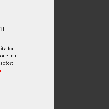
um
itz
für
ionellem
sofort
n!