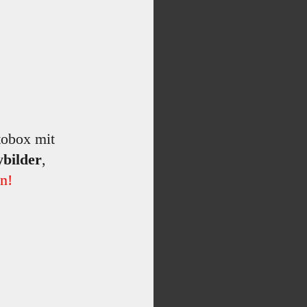
obox mit
ybilder
,
n!