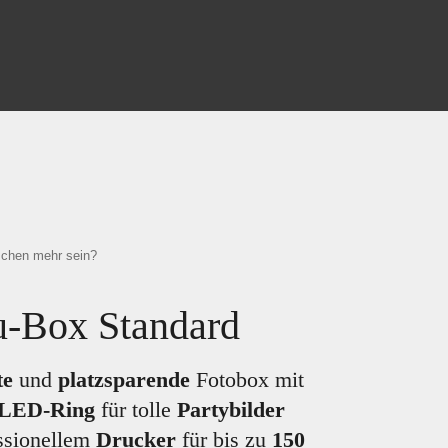
sschen mehr sein?
u-Box Standard
te
und
platzsparende
Fotobox mit
LED-Ring
für tolle
Partybilder
ssionellem
Drucker
für bis zu
150