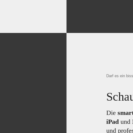
Darf es ein bi
Scha
Die
smar
iPad
und
und profe